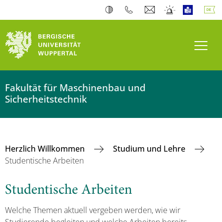
Navi
Fakultät für Maschinenbau und
Sicherheitstechnik
Herzlich Willkommen
Studium und Lehre
Studentische Arbeiten
Studentische Arbeiten
Welche Themen aktuell vergeben werden, wie wir