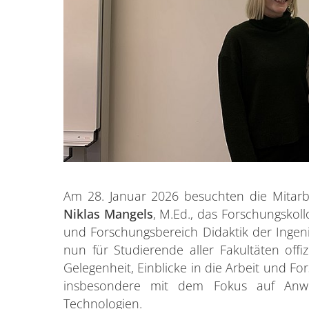
Am 28. Januar 2026 besuchten die Mitarb
Niklas Mangels
, M.Ed., das Forschungsko
und Forschungsbereich Didaktik der Inge
nun für Studierende aller Fakultäten offiz
Gelegenheit, Einblicke in die Arbeit und 
insbesondere mit dem Fokus auf Anwen
Technologien.